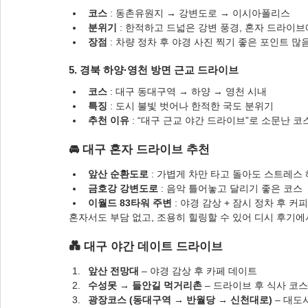
코스
 : 동촌유원지 → 강변도로 → 이시아폴리스
분위기
 : 한적하고 드넓은 강변 풍경, 혼자 드라이
장점
 : 차량 정차 후 야경 사진 찍기 좋은 포인트 많
5. 경북 하양·영천 방면 근교 드라이브
코스
 : 대구 동대구역 → 하양 → 영천 시내
특징
 : 도시 불빛 벗어나 한적한 국도 분위기
추천 이유
 : “대구 근교 야간 드라이브”로 소문난 코
🚘 대구 혼자 드라이브 추천
앞산 순환도로
 : 가볍게 차만 타고 돌아도 스트레스
금호강 강변도로
 : 음악 틀어놓고 달리기 좋은 코스
이월드 83타워 주변
 : 야경 감상 + 잠시 정차 후 커
혼자서도 부담 없고, 조용히 힐링할 수 있어 디시 후기에
💑 대구 야간 데이트 드라이브
앞산 전망대
 – 야경 감상 후 카페 데이트
수성못 → 들안길 먹거리촌
 – 드라이브 후 식사 코스
광장코스 (동대구역 → 반월당 → 신천대로)
 – 대